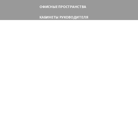
ОФИСНЫЕ ПРОСТРАНСТВА
КАБИНЕТЫ РУКОВОДИТЕЛЯ
ПЕРЕГОВОРНЫЕ СТОЛЫ
МЕБЕЛЬ ДЛЯ ПЕРСОНАЛА
ОФИСНЫЕ КРЕСЛА
ОФИСНЫЕ ДИВАНЫ
МЕБЕЛЬ ДЛЯ РЕСЕПШН
ОФИСНЫЕ ШКАФЫ
КОНТАКТЫ
109004,
Россия, Москва
Аристарховский пер., 3, стр. 1
9:00 — 18:30 (ПН—ПТ),
выходные дни — (СБ, ВС)
Филиал в Московской области:
Химки, микрорайон Сходня