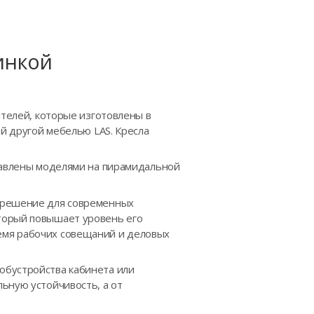
инкой
ителей, которые изготовлены в
ой другой мебелью LAS. Кресла
ставлены моделями на пирамидальной
е решение для современных
торый повышает уровень его
емя рабочих совещаний и деловых
обустройства кабинета или
ьную устойчивость, а от