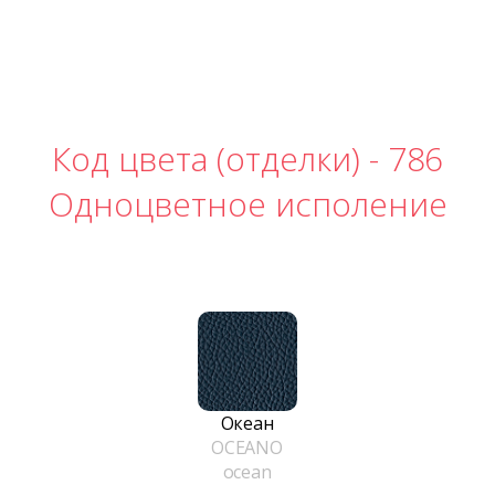
Код цвета (отделки) -
786
Одноцветное исполение
Океан
OCEANO
ocean