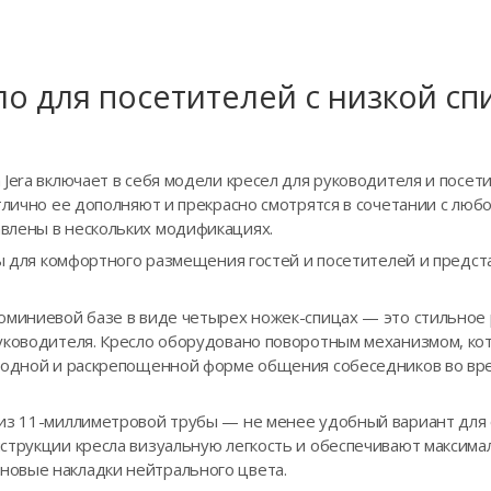
ло для посетителей с низкой сп
Jera включает в себя модели кресел для руководителя и посет
тлично ее дополняют и прекрасно смотрятся в сочетании с люб
влены в нескольких модификациях.
аны для комфортного размещения гостей и посетителей и пред
люминиевой базе в виде четырех ножек-спицах — это стильно
уководителя. Кресло оборудовано поворотным механизмом, ко
ободной и раскрепощенной форме общения собеседников во вр
из 11-миллиметровой трубы — не менее удобный вариант для 
струкции кресла визуальную легкость и обеспечивают максимал
овые накладки нейтрального цвета.