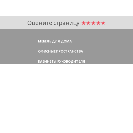
Оцените страницу
★★★★★
МЕБЕЛЬ ДЛЯ ДОМА
ОФИСНЫЕ ПРОСТРАНСТВА
КАБИНЕТЫ РУКОВОДИТЕЛЯ
ПЕРЕГОВОРНЫЕ СТОЛЫ
МЕБЕЛЬ ДЛЯ ПЕРСОНАЛА
ОФИСНЫЕ КРЕСЛА
ОФИСНЫЕ ДИВАНЫ
МЕБЕЛЬ ДЛЯ РЕСЕПШН
ОФИСНЫЕ ШКАФЫ