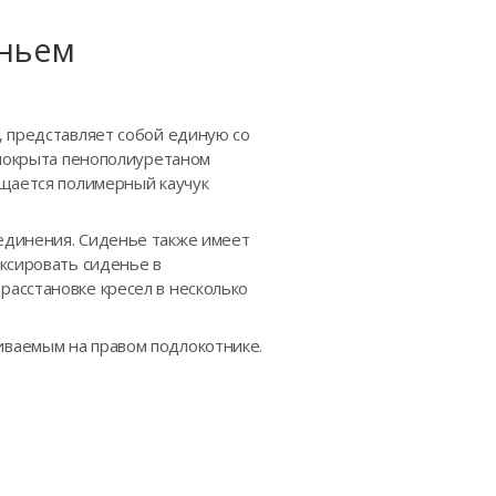
еньем
, представляет собой единую со
 покрыта пенополиуретаном
ещается полимерный каучук
единения. Сиденье также имеет
ксировать сиденье в
асстановке кресел в несколько
ливаемым на правом подлокотнике.