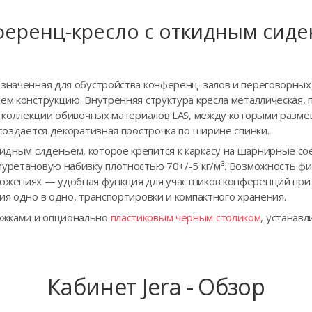
еренц-кресло с откидным сид
азначенная для обустройства конференц-залов и переговорных
ием конструкцию. Внутренняя структура кресла металлическая,
из коллекции обивочных материалов LAS, между которыми разм
 создается декоративная прострочка по ширине спинки.
дным сиденьем, которое крепится к каркасу на шарнирные со
иуретановую набивку плотностью 70+/-5 кг/м³. Возможность фи
ожениях — удобная функция для участников конференций при р
ия одно в одно, транспортировки и компактного хранения.
ожками и опционально
пластиковым черным столиком
, устанав
Кабинет Jera - Обзор