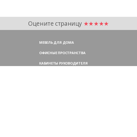
Оцените страницу
★★★★★
МЕБЕЛЬ ДЛЯ ДОМА
ОФИСНЫЕ ПРОСТРАНСТВА
КАБИНЕТЫ РУКОВОДИТЕЛЯ
ПЕРЕГОВОРНЫЕ СТОЛЫ
МЕБЕЛЬ ДЛЯ ПЕРСОНАЛА
ОФИСНЫЕ КРЕСЛА
ОФИСНЫЕ ДИВАНЫ
МЕБЕЛЬ ДЛЯ РЕСЕПШН
ОФИСНЫЕ ШКАФЫ