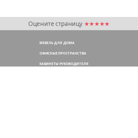
Оцените страницу
★★★★★
МЕБЕЛЬ ДЛЯ ДОМА
ОФИСНЫЕ ПРОСТРАНСТВА
КАБИНЕТЫ РУКОВОДИТЕЛЯ
ПЕРЕГОВОРНЫЕ СТОЛЫ
МЕБЕЛЬ ДЛЯ ПЕРСОНАЛА
ОФИСНЫЕ КРЕСЛА
ОФИСНЫЕ ДИВАНЫ
МЕБЕЛЬ ДЛЯ РЕСЕПШН
ОФИСНЫЕ ШКАФЫ