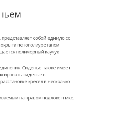
еньем
, представляет собой единую со
 покрыта пенополиуретаном
ещается полимерный каучук
единения. Сиденье также имеет
ксировать сиденье в
асстановке кресел в несколько
ливаемым на правом подлокотнике.