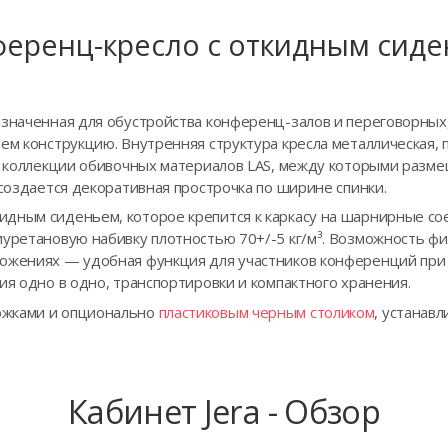
еренц-кресло с откидным сид
азначенная для обустройства конференц-залов и переговорных
ием конструкцию. Внутренняя структура кресла металлическая,
из коллекции обивочных материалов LAS, между которыми разм
 создается декоративная прострочка по ширине спинки.
дным сиденьем, которое крепится к каркасу на шарнирные со
иуретановую набивку плотностью 70+/-5 кг/м³. Возможность фи
ожениях — удобная функция для участников конференций при р
ия одно в одно, транспортировки и компактного хранения.
ожками и опционально
пластиковым черным столиком
, устанав
Кабинет Jera - Обзор