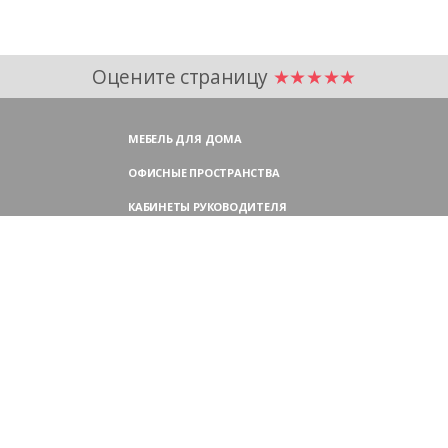
Оцените страницу
★★★★★
МЕБЕЛЬ ДЛЯ ДОМА
ОФИСНЫЕ ПРОСТРАНСТВА
КАБИНЕТЫ РУКОВОДИТЕЛЯ
ПЕРЕГОВОРНЫЕ СТОЛЫ
МЕБЕЛЬ ДЛЯ ПЕРСОНАЛА
ОФИСНЫЕ КРЕСЛА
ОФИСНЫЕ ДИВАНЫ
МЕБЕЛЬ ДЛЯ РЕСЕПШН
ОФИСНЫЕ ШКАФЫ