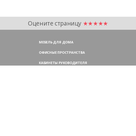
Оцените страницу
★★★★★
МЕБЕЛЬ ДЛЯ ДОМА
ОФИСНЫЕ ПРОСТРАНСТВА
КАБИНЕТЫ РУКОВОДИТЕЛЯ
ПЕРЕГОВОРНЫЕ СТОЛЫ
МЕБЕЛЬ ДЛЯ ПЕРСОНАЛА
ОФИСНЫЕ КРЕСЛА
ОФИСНЫЕ ДИВАНЫ
МЕБЕЛЬ ДЛЯ РЕСЕПШН
ОФИСНЫЕ ШКАФЫ