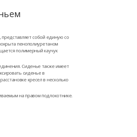
еньем
, представляет собой единую со
 покрыта пенополиуретаном
ещается полимерный каучук
единения. Сиденье также имеет
ксировать сиденье в
асстановке кресел в несколько
ливаемым на правом подлокотнике.