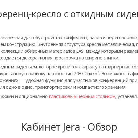
еренц-кресло с откидным сид
азначенная для обустройства конференц-залов и переговорных
ием конструкцию. Внутренняя структура кресла металлическая,
из коллекции обивочных материалов LAS, между которыми разм
 создается декоративная прострочка по ширине спинки.
дным сиденьем, которое крепится к каркасу на шарнирные со
иуретановую набивку плотностью 70+/-5 кг/м³. Возможность фи
ожениях — удобная функция для участников конференций при р
ия одно в одно, транспортировки и компактного хранения.
ожками и опционально
пластиковым черным столиком
, устанав
Кабинет Jera - Обзор