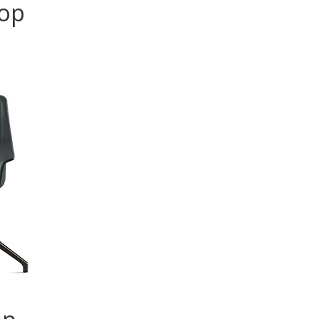
зор
ор