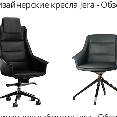
зайнерские кресла Jera - Об
иван для кабинета Jera - Обз