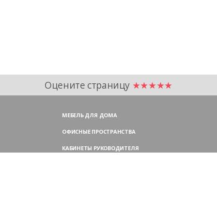
Оцените страницу
★★★★★
МЕБЕЛЬ ДЛЯ ДОМА
ОФИСНЫЕ ПРОСТРАНСТВА
КАБИНЕТЫ РУКОВОДИТЕЛЯ
ПЕРЕГОВОРНЫЕ СТОЛЫ
МЕБЕЛЬ ДЛЯ ПЕРСОНАЛА
ОФИСНЫЕ КРЕСЛА
ОФИСНЫЕ ДИВАНЫ