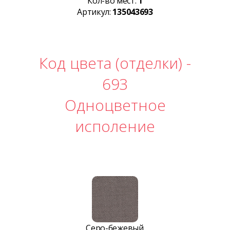
Кол-во мест:
1
Артикул:
135043693
Код цвета (отделки) -
693
Одноцветное
исполение
Серо-бежевый