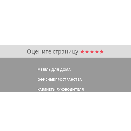
Оцените страницу
★★★★★
МЕБЕЛЬ ДЛЯ ДОМА
ОФИСНЫЕ ПРОСТРАНСТВА
КАБИНЕТЫ РУКОВОДИТЕЛЯ
ПЕРЕГОВОРНЫЕ СТОЛЫ
МЕБЕЛЬ ДЛЯ ПЕРСОНАЛА
ОФИСНЫЕ КРЕСЛА
ОФИСНЫЕ ДИВАНЫ