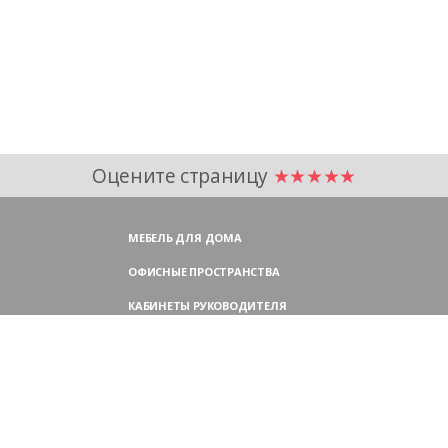
Оцените страницу
★★★★★
МЕБЕЛЬ ДЛЯ ДОМА
ОФИСНЫЕ ПРОСТРАНСТВА
КАБИНЕТЫ РУКОВОДИТЕЛЯ
ПЕРЕГОВОРНЫЕ СТОЛЫ
МЕБЕЛЬ ДЛЯ ПЕРСОНАЛА
ОФИСНЫЕ КРЕСЛА
ОФИСНЫЕ ДИВАНЫ