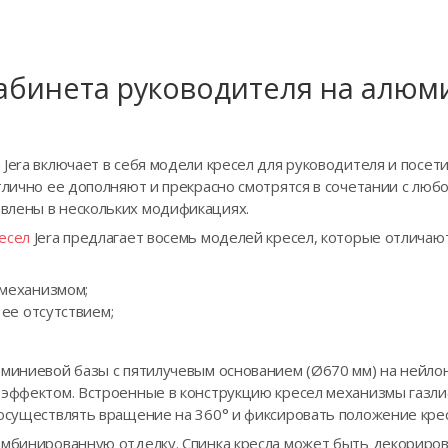
кабинета руководителя на алюм
Jera включает в себя модели кресел для руководителя и посет
тлично ее дополняют и прекрасно смотрятся в сочетании с люб
влены в нескольких модификациях.
есел
Jera предлагает восемь моделей кресел, которые отличают
механизмом;
ее отсутствием;
юминиевой базы с пятилучевым основанием (Ø670 мм) на нейло
 эффектом. Встроенные в конструкцию кресел механизмы газлиф
осуществлять вращение на 360° и фиксировать положение кресл
омбинированную отделку. Спинка кресла может быть декориров