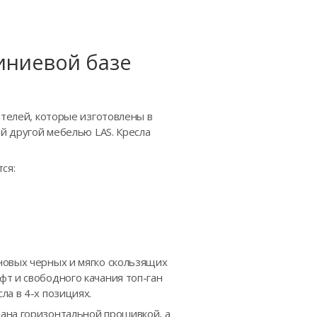
иниевой базе
ителей, которые изготовлены в
ой другой мебелью LAS. Кресла
ся:
новых черных и мягко скользящих
т и свободного качания топ-ган
а в 4-х позициях.
ана горизонтальной прошивкой, а