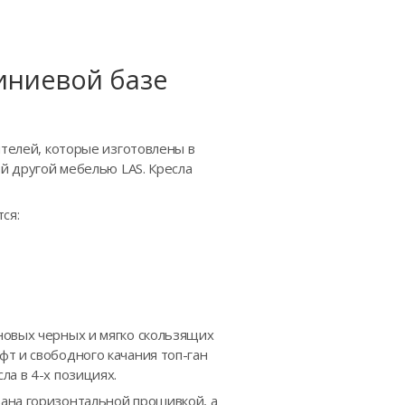
иниевой базе
ителей, которые изготовлены в
ой другой мебелью LAS. Кресла
ся:
новых черных и мягко скользящих
т и свободного качания топ-ган
а в 4-х позициях.
ана горизонтальной прошивкой, а