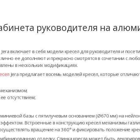
кабинета руководителя на алюм
Jera включает в себя модели кресел для руководителя и посет
тлично ее дополняют и прекрасно смотрятся в сочетании с люб
влены в нескольких модификациях.
есел
Jera предлагает восемь моделей кресел, которые отличают
механизмом;
ее отсутствием;
юминиевой базы с пятилучевым основанием (Ø670 мм) на нейло
 эффектом. Встроенные в конструкцию кресел механизмы газлиф
осуществлять вращение на 360° и фиксировать положение кресл
омбинированную отделку. Спинка кресла может быть декориров