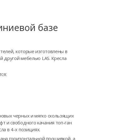
иниевой базе
ителей, которые изготовлены в
ой другой мебелью LAS. Кресла
ся:
новых черных и мягко скользящих
т и свободного качания топ-ган
а в 4-х позициях.
ана горизонтальной прошивкой, а