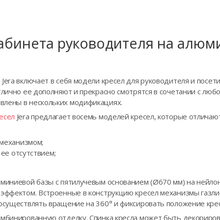
кабинета руководителя на алюм
Jera включает в себя модели кресел для руководителя и посет
тлично ее дополняют и прекрасно смотрятся в сочетании с люб
влены в нескольких модификациях.
есел
Jera предлагает восемь моделей кресел, которые отличают
механизмом;
ее отсутствием;
юминиевой базы с пятилучевым основанием (Ø670 мм) на нейло
 эффектом. Встроенные в конструкцию кресел механизмы газлиф
осуществлять вращение на 360° и фиксировать положение кресл
омбинированную отделку. Спинка кресла может быть декориров