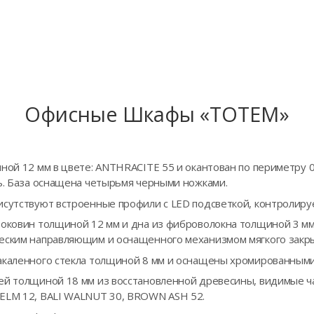
Офисные Шкафы «TOTEM»
ной 12 мм в цвете: ANTHRACITE 55 и окантован по периметру 
ть. База оснащена четырьмя черными ножками.
исутствуют встроенные профили с LED подсветкой, контролир
боковин толщиной 12 мм и дна из фиброволокна толщиной 3 м
ческим направляющим и оснащенного механизмом мягкого закр
закаленного стекла толщиной 8 мм и оснащены хромированным
ей толщиной 18 мм из восстановленной древесины, видимые ча
 ELM 12, BALI WALNUT 30, BROWN ASH 52.