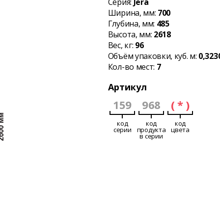
Серия:
Jera
Ширина, мм:
700
Глубина, мм:
485
Высота, мм:
2618
Вес, кг:
96
Объём упаковки, куб. м:
0,323
Кол-во мест:
7
Артикул
159
968
( * )
код
код
код
серии
продукта
цвета
в серии