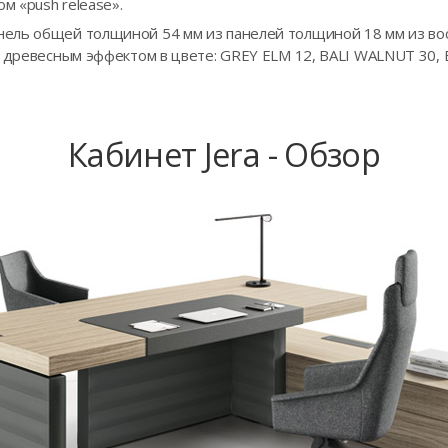
 «push release».
ель общей толщиной 54 мм из панелей толщиной 18 мм из во
D древесным эффектом в цвете: GREY ELM 12, BALI WALNUT 30,
Кабинет Jera - Обзор