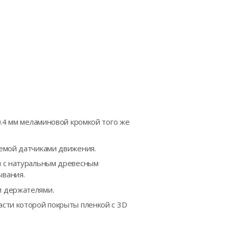
0.4 мм меламиновой кромкой того же
уемой датчиками движения.
м с натуральным древесным
ывания.
и держателями.
сти которой покрыты пленкой с 3D