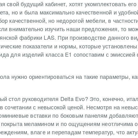
я свой будущий кабинет, хотят укомплектовать его
та, но и была максимально качественной и удобной,
бор качественной, но недорогой мебели, в частнос
сли внимательно изучить наши предложения, то мо
янской фабрики LAS. При производстве данного ви
гические показатели и нормы, которые установлены
ида для изделий класса E1 сопоставим с эмиссией
ола нужно ориентироваться на такие параметры, как
й стол руководителя Delta Evo? Это, конечно, ита
в сочетании с невысокой ценой. Несмотря на невыс
юминиевые вставки по боковым панелям добавляют
 покрыта меламином и по ощущениям неотличима о
еждениям, влаге и перепадам температур, что акту