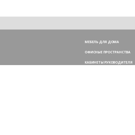
МЕБЕЛЬ ДЛЯ ДОМА
ОФИСНЫЕ ПРОСТРАНСТВА
КАБИНЕТЫ РУКОВОДИТЕЛЯ
ПЕРЕГОВОРНЫЕ СТОЛЫ
МЕБЕЛЬ ДЛЯ ПЕРСОНАЛА
ОФИСНЫЕ КРЕСЛА
ОФИСНЫЕ ДИВАНЫ
МЕБЕЛЬ ДЛЯ РЕСЕПШН
ОФИСНЫЕ ШКАФЫ