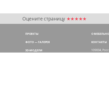
Оцените страницу
★★★★★
ПРОЕКТЫ
О МЕБЕЛЬНО
ФОТО — ГАЛЕРЕЯ
КОНТАКТЫ
109004,
Росс
3D-МОДЕЛИ
Аристарховск
9:00 — 18:30
ЦВЕТОВАЯ ГАММА LAS
выходные дн
Филиал в Мо
БЛОГ LAS MOBILI
Химки, мик
ДИЛЕРЫ LAS
+7 495 
ПОКУПАТЕЛЯМ
АРХИТЕКТОРАМ
ОТЗЫВЫ