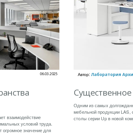
06.03.2025
Автор:
Лаборатория Арх
ранства
Существенное 
Одним из самых долгождан
мебельной продукции LAS, 
чает взаимодействие
столы серии Up в новой ком
тимальных условий труда.
т огромное значение для