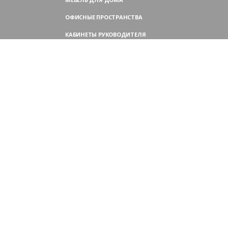
ОФИСНЫЕ ПРОСТРАНСТВА
КАБИНЕТЫ РУКОВОДИТЕЛЯ
ПЕРЕГОВОРНЫЕ СТОЛЫ
МЕБЕЛЬ ДЛЯ ПЕРСОНАЛА
ОФИСНЫЕ КРЕСЛА
ОФИСНЫЕ ДИВАНЫ
МЕБЕЛЬ ДЛЯ РЕСЕПШН
ОФИСНЫЕ ШКАФЫ
КОНТАКТЫ
109004,
Россия, Москва
Аристарховский пер., 3, стр. 1
9:00 — 18:30 (ПН—ПТ),
выходные дни — (СБ, ВС)
Филиал в Московской области: