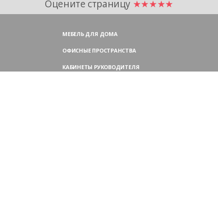
Оцените страницу
★★★★★
МЕБЕЛЬ ДЛЯ ДОМА
ОФИСНЫЕ ПРОСТРАНСТВА
КАБИНЕТЫ РУКОВОДИТЕЛЯ
ПЕРЕГОВОРНЫЕ СТОЛЫ
МЕБЕЛЬ ДЛЯ ПЕРСОНАЛА
ОФИСНЫЕ КРЕСЛА
ОФИСНЫЕ ДИВАНЫ
МЕБЕЛЬ ДЛЯ РЕСЕПШН
ОФИСНЫЕ ШКАФЫ
КОНТАКТЫ
109004,
Россия, Москва