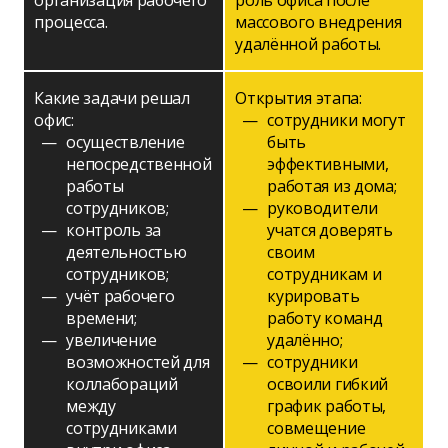
организация рабочего
роль офиса после
процесса.
массового внедрения
удалённой работы.
Какие задачи решал
Открытия этапа:
офис:
сотрудники могут
осуществление
быть
непосредственной
эффективными,
работы
работая из дома;
сотрудников;
руководители
контроль за
учатся доверять
деятельностью
своим
сотрудников;
сотрудникам и
учёт рабочего
курировать
времени;
работу команд
увеличение
удалённо;
возможностей для
сотрудники
коллабораций
освоили гибкий
между
график работы,
сотрудниками
совмещение