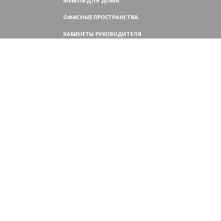
МЕБЕЛЬ ДЛЯ ДОМА
ОФИСНЫЕ ПРОСТРАНСТВА
КАБИНЕТЫ РУКОВОДИТЕЛЯ
ПЕРЕГОВОРНЫЕ СТОЛЫ
МЕБЕЛЬ ДЛЯ ПЕРСОНАЛА
ОФИСНЫЕ КРЕСЛА
ОФИСНЫЕ ДИВАНЫ
МЕБЕЛЬ ДЛЯ РЕСЕПШН
ОФИСНЫЕ ШКАФЫ
КОНТАКТЫ
109004,
Россия, Москва
Аристарховский пер., 3, стр. 1
9:00 — 18:30 (ПН—ПТ),
выходные дни — (СБ, ВС)
Филиал в Московской области: